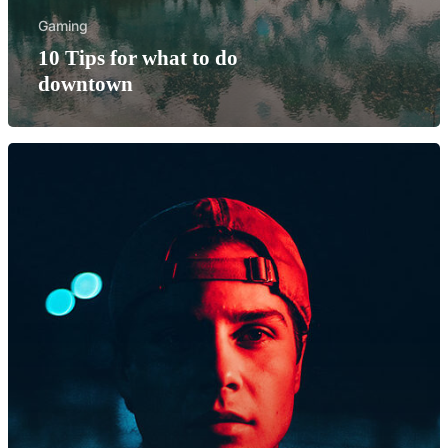
Laboratorio
Gaming
Prodotti
10 Tips for what to do
downtown
Contatti
PR Compound s.r.l.
Via Ugo Foscolo, 3/C
20060 Basiano (MI)
P. IVA 12528840155
Privacy Policy
Cookie Policy