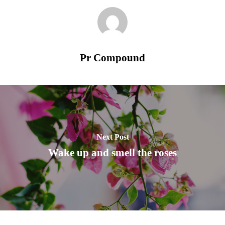
Pr Compound
Home
Chi siamo
Laboratorio
Next Post
Wake up and smell the roses
Prodotti
Contatti
PR Compound s.r.l.