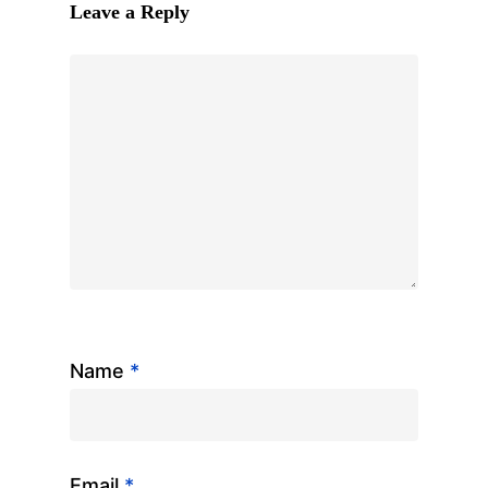
Leave a Reply
Via Ugo Foscolo, 3/C
20060 Basiano (MI)
P. IVA 12528840155
Privacy Policy
Cookie Policy
Name
*
Email
*