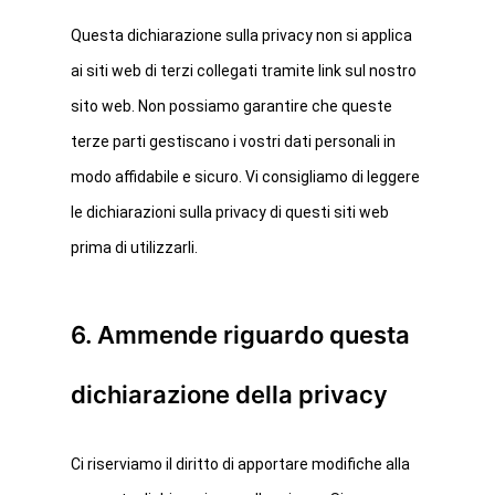
Questa dichiarazione sulla privacy non si applica
Laboratorio
ai siti web di terzi collegati tramite link sul nostro
Prodotti
sito web. Non possiamo garantire che queste
Contatti
terze parti gestiscano i vostri dati personali in
modo affidabile e sicuro. Vi consigliamo di leggere
le dichiarazioni sulla privacy di questi siti web
PR Compound s.r.l.
prima di utilizzarli.
Via Ugo Foscolo, 3/C
20060 Basiano (MI)
6. Ammende riguardo questa
P. IVA 12528840155
dichiarazione della privacy
Privacy Policy
Cookie Policy
Ci riserviamo il diritto di apportare modifiche alla